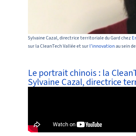
Sylvaine Cazal, directrice territoriale du Gard chez
En
sur la CleanTech Vallée et sur
l’innovation
au sein de
Le portrait chinois : la Clean
Sylvaine Cazal, directrice ter