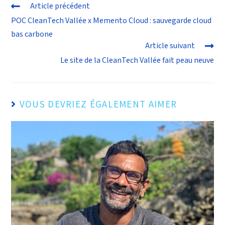
Article précédent
POC CleanTech Vallée x Memento Cloud : sauvegarde cloud
bas carbone
Article suivant
Le site de la CleanTech Vallée fait peau neuve
VOUS DEVRIEZ ÉGALEMENT AIMER