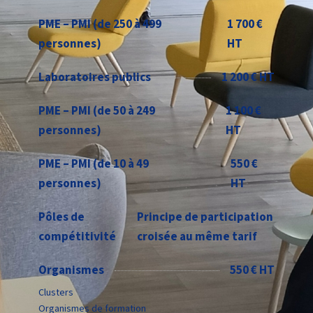
PME – PMI (de 250 à 499
1 700 €
personnes)
HT
Laboratoires publics
1 200 € HT
PME – PMI (de 50 à 249
1 100 €
personnes)
HT
PME – PMI (de 10 à 49
550 €
personnes)
HT
Pôles de
Principe de participation
compétitivité
croisée au même tarif
Organismes
550 € HT
Clusters
Organismes de formation