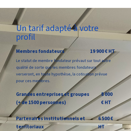
Un tarif adapté à votre
profil
Membres fondateurs
19 900 € HT
Le statut de membre fondateur prévaut sur tout autre
qualité de sorte que les membres fondateurs
verseront, en toute hypothèse, la cotisation prévue
pour ces membres.
Grandes entreprises et groupes
8 000
(+ de 1500 personnes)
€ HT
Partenaires institutionnels et
6 500 €
territoriaux
HT