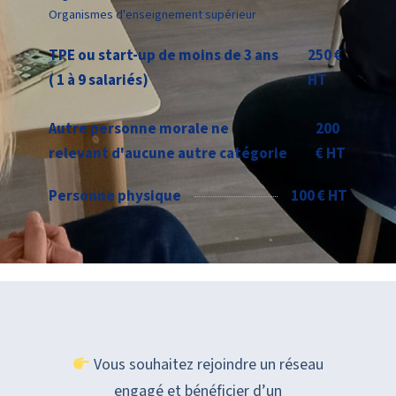
Organismes d'enseignement supérieur
TPE ou start-up de moins de 3 ans
250 €
( 1 à 9 salariés)
HT
Autre personne morale ne
200
relevant d'aucune autre catégorie
€ HT
Personne physique
100 € HT
Vous souhaitez rejoindre un réseau
engagé et bénéficier d’un