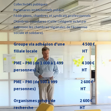
Collectivités publiques
Partenaires institutionnels publics
Fédérations, chambres et syndicats professionnels
Chambres consulaires (Cette catégorie inclut par
extension les chambres régionales de l’économie
sociale et solidaire).
Groupe via adhésion d'une
4 500 €
filiale locale
HT
PME – PMI (de 1 000 à 1 499
4 300 €
personnes)
HT
PME – PMI (de 500 à 999
2 600 €
personnes)
HT
Organismes privés de
2 600 €
recherche
HT