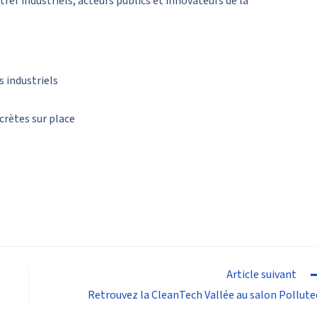
rer industriels, acteurs publics et innovateurs de la
s industriels
ncrètes sur place
Article suivant
Retrouvez la CleanTech Vallée au salon Pollute