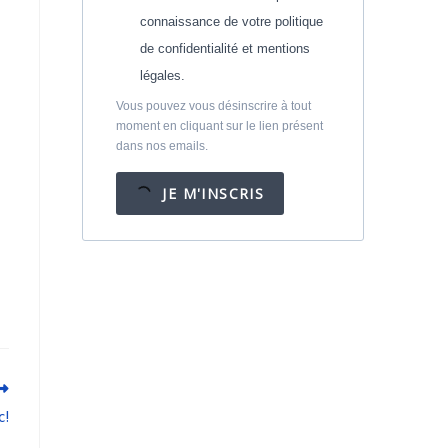
connaissance de votre politique
de confidentialité et mentions
légales.
Vous pouvez vous désinscrire à tout
moment en cliquant sur le lien présent
dans nos emails.
JE M'INSCRIS
c!