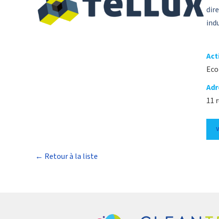
dir
ind
Act
Eco
Adr
11 
← Retour à la liste