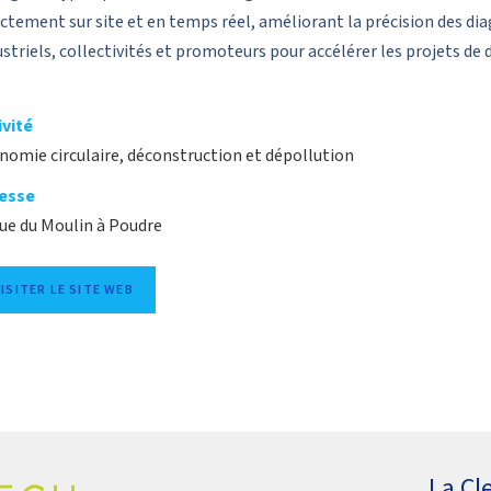
ectement sur site et en temps réel, améliorant la précision des diag
ustriels, collectivités et promoteurs pour accélérer les projets de 
ivité
nomie circulaire, déconstruction et dépollution
esse
rue du Moulin à Poudre
VISITER LE SITE WEB
La Cl